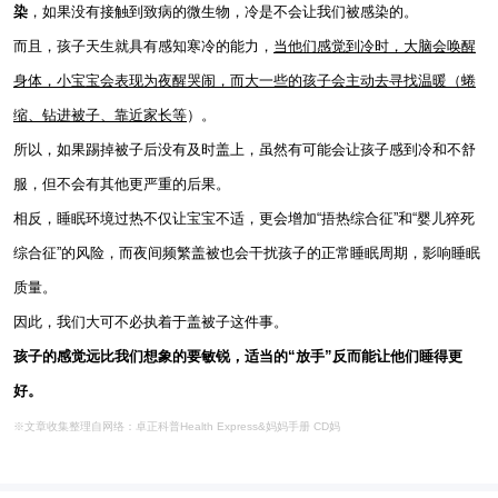
染
，如果没有接触到致病的微生物，冷是不会让我们被感染的。
而且，孩子天生就具有感知寒冷的能力，
当他们感觉到冷时，大脑会唤醒
身体，小宝宝会表现为夜醒哭闹，而大一些的孩子会主动去寻找温暖（蜷
缩、钻进被子、靠近家长等
）。
所以，如果踢掉被子后没有及时盖上，虽然有可能会让孩子感到冷和不舒
服，但不会有其他更严重的后果。
相反，睡眠环境过热不仅让宝宝不适，更会增加“捂热综合征”和“婴儿猝死
综合征”的风险，而夜间频繁盖被也会干扰孩子的正常睡眠周期，影响睡眠
质量。
因此，我们大可不必执着于盖被子这件事。
孩子的感觉远比我们想象的要敏锐，适当的“放手”反而能让他们睡得更
好。
※文章收集整理自网络：卓正科普Health Express&妈妈手册 CD妈