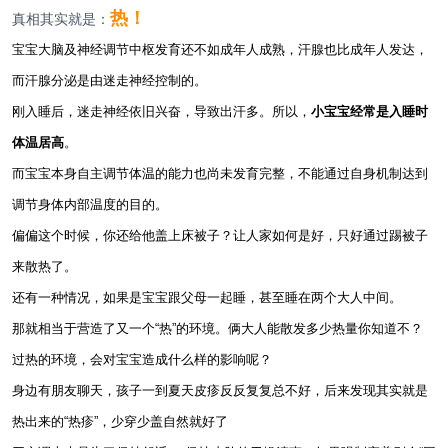
热！
真相其实就是：
宝宝大脑及神经调节中枢发育还不如成年人成熟，汗腺也比成年人发达，
而汗腺分泌是由迷走神经控制的。
刚入睡后，迷走神经依旧兴奋，导致出汗多。所以，
小宝宝经常是入睡时
体温居高
。
而宝宝本身自主调节体温的能力也尚未发育完整，不能通过自身机制达到
调节身体内部温度的目的。
偏偏这个时候，你还给他盖上床被子？让人家如何是好，只好通过踢被子
来散热了。
还有一种情况，如果是宝宝跟父母一起睡，甚至睡在两个大人中间。
那就相当于营造了又一个“热”的环境。俩大人能散发多少热量你知道不？
过热的环境，会对宝宝造成什么样的影响呢？
身边有朋友聊天，孩子一到夏天皮疹反反复复总不好，后来发现其实就是
热出来的“热疹”，少穿少盖自然就好了