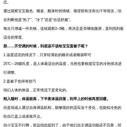
态。
通过观察宝宝脸色、睡姿、醒来时的情绪、颈背部有没有出汗等情况，综
合判断他是“热了”、“冷了”还是“合适舒服”。
每次只增减一件衣物，连续观察2–3晚，再决定是否继续微调，直到找到最
适合的厚度。
那……开空调的时候，到底该不该给宝宝盖被子呢？
1.温度适宜的情况下，只穿轻薄款的睡衣或者睡袋即可
25℃—28摄氏度，是人体最适合的温度，当然也要根据宝宝的冷热情况进
行调整。
2.盖被子也得有技巧
咱们人体的体温，正常情况下是变化的。
刚入睡时，体温较高，下半夜体温回落，到早上的时候再度回暖。
但是咱成人通过自身调温机制，能够很好的适应这个变化，也能知冷热的
给自己盖上或者掀开点。
但小宝宝不行啊，前边咱也提到了，由于他们自主调温功能还不完善，经