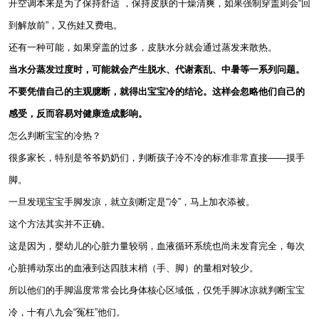
开空调本来是为了保持舒适 ，保持皮肤的干燥清爽，如果强制穿盖则会“回
到解放前”，又伤娃又费电。
还有一种可能，如果穿盖的过多，皮肤水分就会通过蒸发来散热。
当水分蒸发过度时，可能就会产生脱水、代谢紊乱、中暑等一系列问题。
不要凭借自己的主观臆断，就得出宝宝冷的结论。这样会忽略他们自己的
感受，反而容易对健康造成影响。
怎么判断宝宝的冷热？
很多家长，特别是爷爷奶奶们，判断孩子冷不冷的标准非常直接——摸手
脚。
一旦发现宝宝手脚发凉，就立刻断定是“冷”，马上加衣添被。
这个方法其实并不正确。
这是因为，婴幼儿的心脏力量较弱，血液循环系统也尚未发育完全，每次
心脏搏动泵出的血液到达四肢末梢（手、脚）的量相对较少。
所以他们的手脚温度常常会比身体核心区域低，仅凭手脚冰凉就判断宝宝
冷，十有八九会“冤枉”他们。