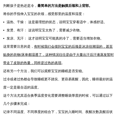
判断孩子是热还是冷，
最简单的方法是触摸后颈和上背部。
将你的手指伸入宝宝的衣领，感受那里的温度和湿度：
• 温热、干燥： 这是最理想的状态，说明宝宝穿着适中，体感舒适。
• 发烫、有汗： 这说明宝宝太热了，需要减少衣物。
• 发凉、无汗： 这才说明宝宝可能真的冷了，需要适当增加衣物。
这里需要注意的是，
有时候我们会摸到宝宝的后颈是冰凉但潮湿的，甚至
贴身的衣物/床单都湿透了，这种情况往往是由于大量出汗后汗液蒸发暂时
带走了皮肤的热量，同样是过热的表现
。
还有另一个方法，我们可以观察宝宝的睡眠是否安稳。
过冷或者过热都会导致睡眠更不踏实、更容易夜醒，因此，睡得最好的温
度一定是最合适的温度。
这个方法尤其适合换季温度变化需要调整睡袋厚度的时候，可以通过以下
几个步骤来完成：
记录不同温度、不同厚度的组合下，宝宝的入睡时间、夜醒次数及醒后状