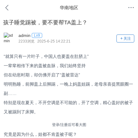
华南地区
孩子睡觉踢被，要不要帮TA盖上？
admin
Lv9
关注
2233浏览 2025-6-25 14:22:21
“就算只有一片叶子，中国人也要盖在肚脐上”
一辈辈相传下来的盖被血脉，我们始终坚持
但在幼崽时期，却仿佛开启了“盖被雷达”
明明熟睡，前脚盖上后脚踢，一晚上妈盖娃踢，老母亲喜提黑眼圈一
副……
特别是现在夏天，不开空调是不可能的，开了空调，精心盖好的被子
又被踢到了床脚。
登录/注册后可看大图
究竟是因为什么，娃都不肯盖被子呢？