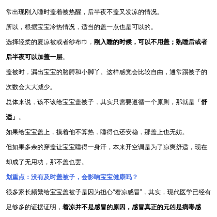
常出现刚入睡时盖着被热醒，后半夜不盖又发凉的情况。
所以，根据宝宝冷热情况，适当的盖一点也是可以的。
选择轻柔的夏凉被或者纱布巾，
刚入睡的时候，可以不用盖；熟睡后或者
后半夜可以加盖一层
。
盖被时，漏出宝宝的胳膊和小脚丫。这样感觉会比较自由，通常踢被子的
次数会大大减少。
总体来说，该不该给宝宝盖被子，其实只需要遵循一个原则，那就是
「舒
适」
。
如果给宝宝盖上，摸着他不算热，睡得也还安稳，那盖上也无妨。
但如果多余的穿盖让宝宝睡得一身汗，本来开空调是为了凉爽舒适，现在
却成了无用功，那不盖也罢。
划重点：没有及时盖被子，会影响宝宝健康吗？
很多家长频繁给宝宝盖被子是因为担心“着凉感冒”，其实，现代医学已经有
足够多的证据证明，
着凉并不是感冒的原因，感冒真正的元凶是病毒感