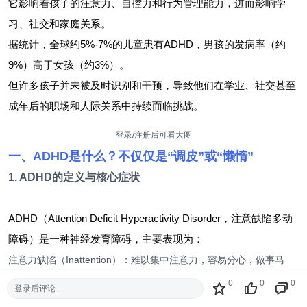
它影响着孩子的注意力、自控力和行为管理能力，进而影响学
习、社交和家庭关系。
据统计，全球约5%-7%的儿童患有ADHD，男孩的发病率（约
9%​）高于女孩（约3%​）。
但许多孩子并未被及时识别和干预，导致他们在学业、社交甚至
成年后的职场和人际关系中持续面临挑战。
登录/注册后可看大图
一、ADHD是什么？不仅仅是“调皮”或“懒惰”​
1. ADHD的定义与核心症状
ADHD（Attention Deficit Hyperactivity Disorder，注意缺陷多动
障碍）是一种神经发育障碍，主要表现为：
​注意力缺陷（Inattention）​​：难以集中注意力，容易分心，做事马
虎，经常丢三落四。
0
0
0
登录后评论...
​多动（Hyperactivity）​​：手脚小动作多，坐不住，跑来跑去，爬上爬