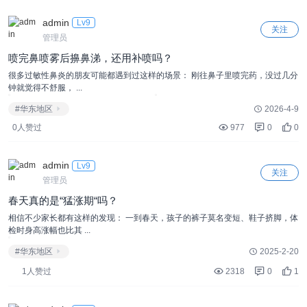
admin
Lv9
关注
管理员
喷完鼻喷雾后擤鼻涕，还用补喷吗？
很多过敏性鼻炎的朋友可能都遇到过这样的场景： 刚往鼻子里喷完药，没过几分
钟就觉得不舒服， ...
#华东地区
2026-4-9
0人赞过
977
0
0
admin
Lv9
关注
管理员
春天真的是“猛涨期“吗？
相信不少家长都有这样的发现： 一到春天，孩子的裤子莫名变短、鞋子挤脚，体
检时身高涨幅也比其 ...
#华东地区
2025-2-20
1人赞过
2318
0
1