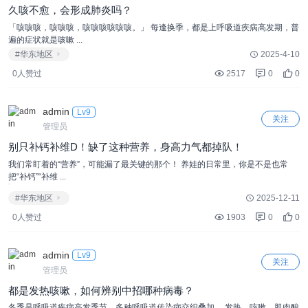
久咳不愈，会形成肺炎吗？
「咳咳咳，咳咳咳，咳咳咳咳咳咳。」 每逢换季，都是上呼吸道疾病高发期，普
遍的症状就是咳嗽 ...
#华东地区
2025-4-10
0人赞过
2517
0
0
admin
Lv9
关注
管理员
别只补钙补维D！缺了这种营养，身高力气都掉队！
我们常盯着的“营养”，可能漏了最关键的那个！ 养娃的日常里，你是不是也常
把“补钙”“补维 ...
#华东地区
2025-12-11
0人赞过
1903
0
0
admin
Lv9
关注
管理员
都是发热咳嗽，如何辨别中招哪种病毒？
冬季是呼吸道疾病高发季节，多种呼吸道传染病交织叠加。 发热、咳嗽、肌肉酸