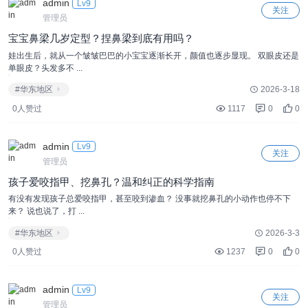
admin
Lv9
关注
管理员
宝宝鼻梁几岁定型？捏鼻梁到底有用吗？
娃出生后，就从一个皱皱巴巴的小宝宝逐渐长开，颜值也逐步显现。 双眼皮还是
单眼皮？头发多不 ...
#华东地区
2026-3-18
0人赞过
1117
0
0
admin
Lv9
关注
管理员
孩子爱咬指甲、挖鼻孔？温和纠正的科学指南
有没有发现孩子总爱咬指甲，甚至咬到渗血？ 没事就挖鼻孔的小动作也停不下
来？ 说也说了，打 ...
#华东地区
2026-3-3
0人赞过
1237
0
0
admin
Lv9
关注
管理员