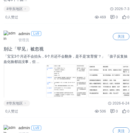
#华东地区
2026-7-3
0人赞过
469
0
0
admin
Lv9
关注
管理员
别让「罕见」被忽视
「宝宝3个月还不会抬头，6个月还不会翻身，是不是'发育慢'？」 「孩子反复抽
血化验都说没事，但 ...
#华东地区
2026-6-24
0人赞过
506
0
0
admin
Lv9
关注