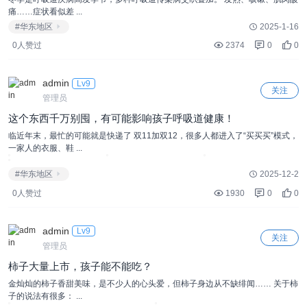
痛……症状看似差 ...
#华东地区
2025-1-16
0人赞过
2374
0
0
admin
Lv9
关注
管理员
这个东西千万别囤，有可能影响孩子呼吸道健康！
临近年末，最忙的可能就是快递了 双11加双12，很多人都进入了“买买买”模式，
一家人的衣服、鞋 ...
#华东地区
2025-12-2
0人赞过
1930
0
0
admin
Lv9
关注
管理员
柿子大量上市，孩子能不能吃？
金灿灿的柿子香甜美味，是不少人的心头爱，但柿子身边从不缺绯闻…… 关于柿
子的说法有很多： ...