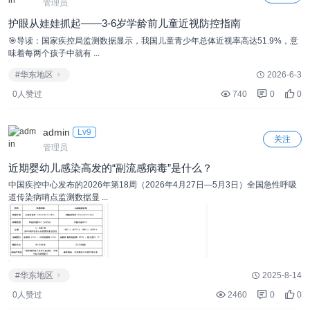
管理员
护眼从娃娃抓起——3-6岁学龄前儿童近视防控指南
🎯导读：国家疾控局监测数据显示，我国儿童青少年总体近视率高达51.9%，意
味着每两个孩子中就有 ...
#华东地区
2026-6-3
0人赞过
740
0
0
admin
Lv9
关注
管理员
近期婴幼儿感染高发的“副流感病毒”是什么？
中国疾控中心发布的2026年第18周（2026年4月27日—5月3日）全国急性呼吸
道传染病哨点监测数据显 ...
#华东地区
2025-8-14
0人赞过
2460
0
0