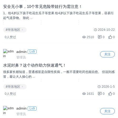
安全无小事，10个常见危险带娃行为需注意！
1、给4岁以下孩子吃花生瓜子等坚果 给4岁以下孩子吃花生瓜子等坚果，容易引
起气道异物。 除此 ...
#华东地区
2024-10-22
0人赞过
2510
0
0
admin
Lv9
关注
管理员
水泥封鼻？这个动作助力快速通气！
很多家长都知道，普通感冒是自限性疾病，一般不需要吃药也能自愈。 但说到感
冒，最让大人操心的 ...
#华东地区
2026-1-5
0人赞过
1631
0
0
admin
Lv9
关注
管理员