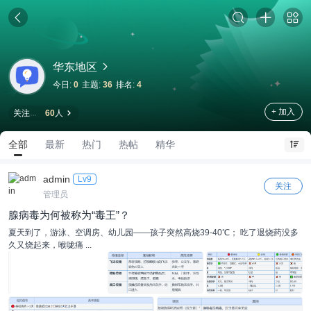
华东地区
今日:
0
主题:
36
排名:
4
+ 加入
关注
60
人
全部
最新
热门
热帖
精华
admin
Lv9
关注
管理员
腺病毒为何被称为“毒王”？
夏天到了，游泳、空调房、幼儿园——孩子突然高烧39-40℃； 吃了退烧药没多
久又烧起来，喉咙痛 ...