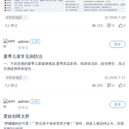
#华东地区
2026-7-29
0人赞过
153
0
0
admin
Lv9
关注
管理员
夏季儿童常见病防治
一、不容忽视的夏季儿童健康挑战 夏季高温多雨，病原体活跃，蚊虫孳生，加之
空调使用带来室内 ...
#华东地区
2026-7-17
0人赞过
285
0
0
admin
Lv9
关注
管理员
爱娃别喂太胖
“胖嘟嘟的好可爱！” “胖点孩子身体营养才够！” 曾经，很多人都这样认为，但现
在每5个中国 ...